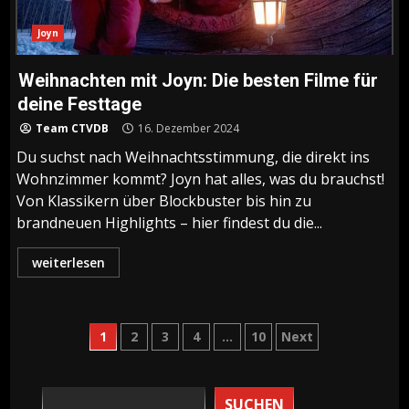
Joyn
Weihnachten mit Joyn: Die besten Filme für
deine Festtage
Team CTVDB
16. Dezember 2024
Du suchst nach Weihnachtsstimmung, die direkt ins
Wohnzimmer kommt? Joyn hat alles, was du brauchst!
Von Klassikern über Blockbuster bis hin zu
brandneuen Highlights – hier findest du die...
weiterlesen
Seitennummerierung
1
2
3
4
…
10
Next
der
SUCHEN