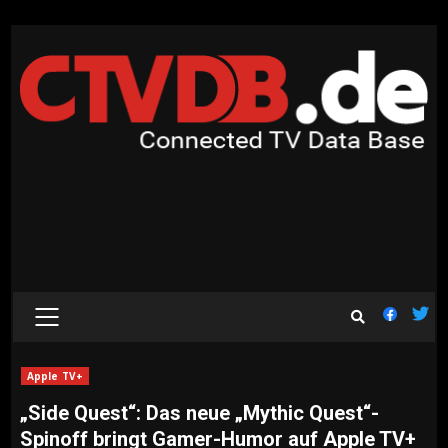
Skip
to
content
PRIMARY
MENU
Apple TV+
„Side Quest“: Das neue „Mythic Quest“-
Spinoff bringt Gamer-Humor auf Apple TV+