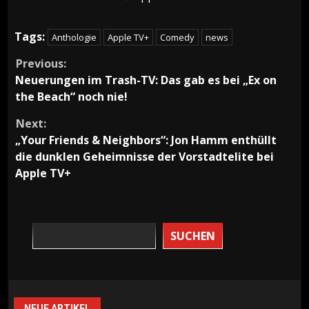
Tags:
Anthologie
Apple TV+
Comedy
news
Continue
Previous:
Neuerungen im Trash-TV: Das gab es bei „Ex on
Reading
the Beach“ noch nie!
Next:
„Your Friends & Neighbors“: Jon Hamm enthüllt
die dunklen Geheimnisse der Vorstadtelite bei
Apple TV+
SUCHEN
NEUE ARTIKEL