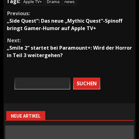
Tags:
Apple TV+
Drama
news
Continue
Previous:
„Side Quest“: Das neue „Mythic Quest“-Spinoff
Reading
bringt Gamer-Humor auf Apple TV+
Next:
„Smile 2“ startet bei Paramount+: Wird der Horror
in Teil 3 weitergehen?
SUCHEN
NEUE ARTIKEL