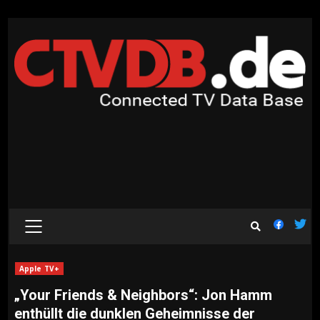
Skip
to
content
PRIMARY
MENU
Apple TV+
„Your Friends & Neighbors“: Jon Hamm
enthüllt die dunklen Geheimnisse der