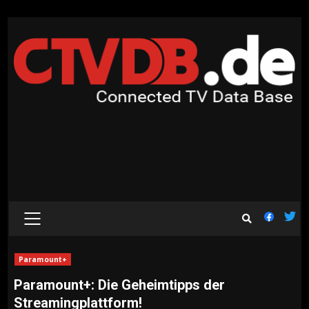
Skip
to
content
PRIMARY
MENU
Paramount+
Paramount+: Die Geheimtipps der
Streamingplattform!