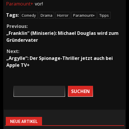
Paramount+
vor!
Tags:
Comedy
Drama
Horror
Paramount+
Tipps
Continue
Previous:
„Franklin“ (Miniserie): Michael Douglas wird zum
Reading
Gründervater
Next:
„Argylle“: Der Spionage-Thriller jetzt auch bei
Apple TV+
SUCHEN
NEUE ARTIKEL