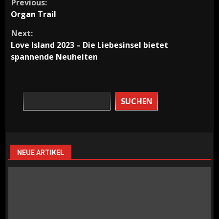
Continue
Previous:
Organ Trail
Reading
Next:
Love Island 2023 – Die Liebesinsel bietet
spannende Neuheiten
SUCHEN
NEUE ARTIKEL