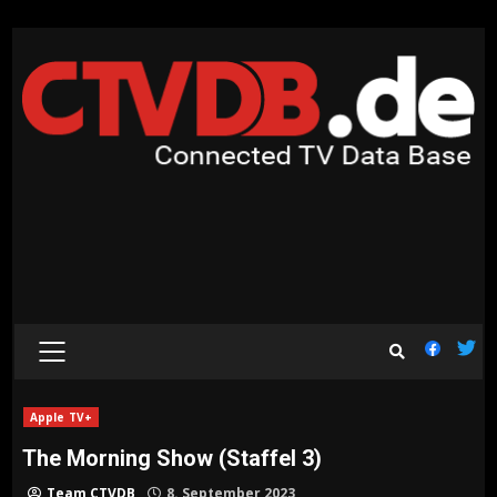
Skip
to
content
PRIMARY
MENU
Apple TV+
The Morning Show (Staffel 3)
Team CTVDB
8. September 2023