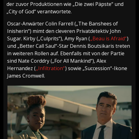
der zuvor Produktionen wie „Die zwei Päpste“ und
„City of God“ verantwortete.
Oscar-Anwärter Colin Farrell („The Banshees of
Inisherin“) mimt den cleveren Privatdetektiv John
Sugar. Kirby („Culprits“), Amy Ryan (
„Beau is Afraid“
)
und „Better Call Saul“-Star Dennis Boutsikaris treten
in weiteren Rollen auf. Ebenfalls mit von der Partie
sind Nate Corddry („For All Mankind“), Alex
Hernandez (
„Infiltration“
) sowie „Succession“-Ikone
James Cromwell.