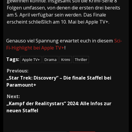
gewinnen konnte. Insgesamt soll die Krimi-Serie 8
Folgen umfassen, von denen die ersten drei bereits
am 5. April verfügbar sein werden. Das Finale
erscheint schließlich am 10. Mai bei Apple TV+.
Genauso viel Spannung erwartet euch in diesem
Sci-
Fi-Highlight bei Apple TV+
!
Tags:
Apple TV+
Drama
Krimi
Thriller
Continue
Previous:
„Star Trek: Discovery“ – Die finale Staffel bei
Reading
Paramount+
Next:
„Kampf der Realitystars“ 2024: Alle Infos zur
neuen Staffel