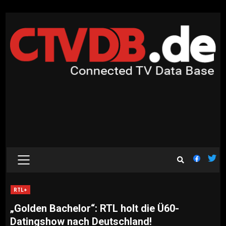
Skip
to
content
PRIMARY
MENU
RTL+
„Golden Bachelor“: RTL holt die Ü60-
Datingshow nach Deutschland!