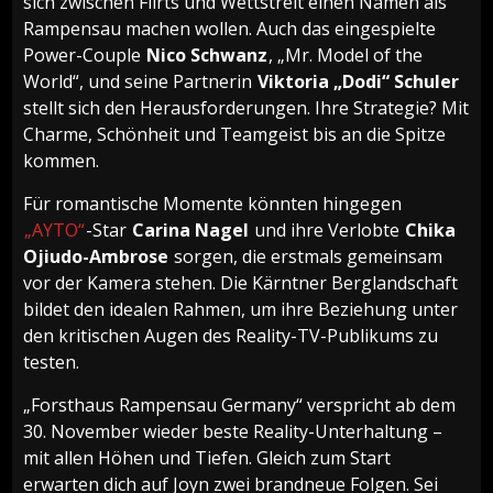
sich zwischen Flirts und Wettstreit einen Namen als
Rampensau machen wollen. Auch das eingespielte
Power-Couple
Nico Schwanz
, „Mr. Model of the
World“, und seine Partnerin
Viktoria „Dodi“ Schuler
stellt sich den Herausforderungen. Ihre Strategie? Mit
Charme, Schönheit und Teamgeist bis an die Spitze
kommen.
Für romantische Momente könnten hingegen
„AYTO“
-Star
Carina Nagel
und ihre Verlobte
Chika
Ojiudo-Ambrose
sorgen, die erstmals gemeinsam
vor der Kamera stehen. Die Kärntner Berglandschaft
bildet den idealen Rahmen, um ihre Beziehung unter
den kritischen Augen des Reality-TV-Publikums zu
testen.
„Forsthaus Rampensau Germany“ verspricht ab dem
30. November wieder beste Reality-Unterhaltung –
mit allen Höhen und Tiefen. Gleich zum Start
erwarten dich auf Joyn zwei brandneue Folgen. Sei