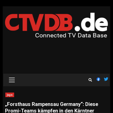
Skip
to
content
PRIMARY
MENU
Joyn
„Forsthaus Rampensau Germany“: Diese
Promi-Teams kämpfen in den Kärntner