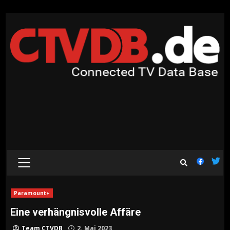
Skip
to
content
PRIMARY
MENU
Paramount+
Eine verhängnisvolle Affäre
Team CTVDB
2. Mai 2023