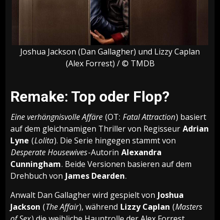
Joshua Jackson (Dan Gallagher) und Lizzy Caplan
(Alex Forrest) / © TMDB
Remake: Top oder Flop?
Eine verhängnisvolle Affäre
(OT:
Fatal Attraction
) basiert
auf dem gleichnamigen Thriller von Regisseur
Adrian
Lyne
(
Lolita
). Die Serie hingegen stammt von
Desperate Housewives
-Autorin
Alexandra
Cunningham
. Beide Versionen basieren auf dem
Drehbuch von
James Dearden
.
Anwalt Dan Gallagher wird gespielt von
Joshua
Jackson
(
The Affair
), während
Lizzy Caplan
(
Masters
of Sex
) die weibliche Hauptrolle der Alex Forrest