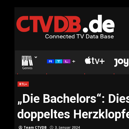
Skip
to
content
RTL+
„Die Bachelors“: Die
doppeltes Herzklopf
Team CTVDB
3. Januar 2024