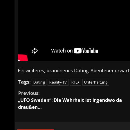
Ein weiteres, brandneues Dating-Abenteuer erwar
Tags:
Dating
Reality-TV
RTL+
Unterhaltung
Continue
Previous:
„UFO Sweden“: Die Wahrheit ist irgendwo da
Reading
draußen…